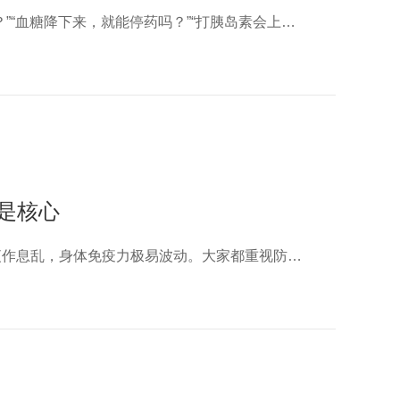
后台经常收到留言：“平时不吃甜食，怎么查出糖尿病？”“血糖降下来，就能停药吗？”“打胰岛素会上瘾，能不打就不打？”作为高发慢性代谢病，糖尿病早已不是中老年专属，
是核心
夏天高温暴晒、频繁出汗，加上室内外冷热交替、熬夜作息乱，身体免疫力极易波动。大家都重视防晒护肤，却常常忽略提升夏季免疫力的关键：补充维生素C，低成本筑牢身体防护