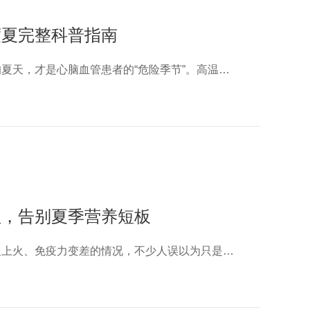
度夏完整科普指南
很多人以为只有冬天才容易得心梗、脑梗，其实炎热的夏天，才是心脑血管患者的“危险季节”。高温酷暑、闷热潮湿，再加上出汗多、吹空调、熬夜烦躁、饮食不规律，很容易造成
理，告别夏季营养短板
一到夏天，很多人会出现莫名没胃口、浑身乏力、反复上火、免疫力变差的情况，不少人误以为只是天气炎热、身体燥热导致的正常现象。其实，这很可能是身体缺锌发出的预警信号