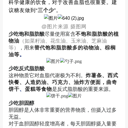
科学健康的饮食，对于改善血脂也很重要。建
议糖友做到“
三个少
”。
@
图片来源 摄图网
少吃饱和脂肪酸
尽量使用富含
不饱和脂肪酸的植
物油
（如菜籽油、花生油、玉米油、芝麻油
等）
，用来
替代饱和脂肪酸多的动物油、棕榈
油等
。
少吃反式脂肪酸
这种物质它对血脂代谢极为不利。
炸薯条、西式
快餐、人造奶油、巧克力、油炸方便面，曲奇
饼干
、
蛋糕等食物
是反式脂肪酸的重要来源。
少吃胆固醇
胆固醇是人体非常重要的营养物质，但摄入过多
无益。
对于血胆固醇轻度增高者，每天胆固醇摄入量要