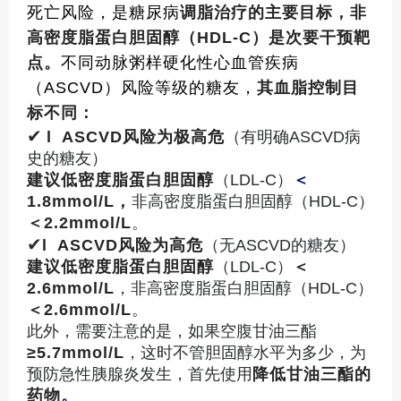
死亡风险，是糖尿病
调脂治疗的主要目标，非
高密度脂蛋白胆固醇（HDL-C）是次要干预靶
点。
不同动脉粥样硬化性心血管疾病
（ASCVD）风险等级的糖友，
其血脂控制目
标不同：
✔
l ASCVD
风险为极高危
（有明确ASCVD病
史的糖友）
建议低密度脂蛋白胆固醇
（LDL-C）
＜
1.8mmol/L
，
非高密度脂蛋白胆固醇（HDL-C）
＜2.2mmol/L
。
✔
l ASCVD
风险为高危
（无ASCVD的糖友）
建议低密度脂蛋白胆固醇
（LDL-C）
＜
2.6mmol/L
，非高密度脂蛋白胆固醇（HDL-C）
＜2.6mmol/L
。
此外，需要注意的是，如果空腹甘油三酯
≥5.7mmol/L
，这时不管胆固醇水平为多少，为
预防急性胰腺炎发生，首先使用
降低甘油三酯的
药物
。