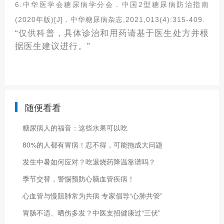
6.
中华医学会糖尿病学分会．中国2型糖尿病防治指南
(2020年版)[J]．中华糖尿病杂志,2021,013(4):315-409.
“
仅供科普，具体诊治和用药请基于医生处方并根
据医生建议进行。
”
随便看看
糖尿病人的福音：这些水果可以吃
80%的人都有胃病！忍不得，可能拖成大问题
发生中暑如何应对？吃退烧药降温靠谱吗？
季节交替，警惕预防心脑血管疾病！
心血管与慢阻肺常为共病 专家倡导“心肺共管”
胃肠不适、晒伤多发？中医支招健康过“三伏”