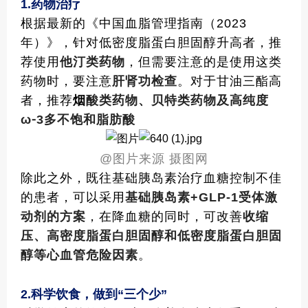
1.
药物治疗
根据最新的《中国血脂管理指南（2023
年）》，针对低密度脂蛋白胆固醇升高者，推
荐使用
他汀类药物
，但需要注意的是使用这类
药物时，要注意
肝肾功检查
。对于甘油三酯高
者，推荐
烟
酸类药物、贝特类药物及高纯度
ω
⁃
3
多不饱和脂肪酸
@
图片来源 摄图网
除此之外，既往基础胰岛素治疗血糖控制不佳
的患者，可以采用
基础胰岛素+GLP-1受体激
动剂的方案
，在降血糖的同时，可改善
收缩
压、高密度脂蛋白胆固醇和低密度脂蛋白胆固
醇等心血管危险因素
。
2.
科学饮食，做到“三个少”