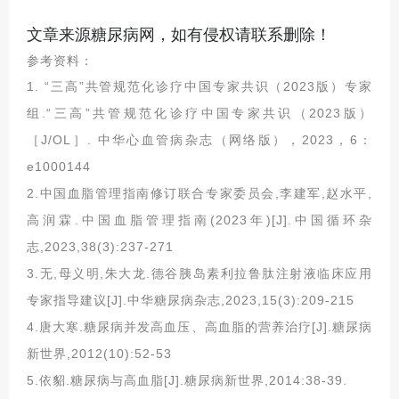
文章来源糖尿病网，如有侵权请联系删除！
参考资料：
1.
“三高”共管规范化诊疗中国专家共识（2023版）专家
组.“三高”共管规范化诊疗中国专家共识（2023版）
［J/OL］. 中华心血管病杂志（网络版），2023，6：
e1000144
2.
中国血脂管理指南修订联合专家委员会,李建军,赵水平,
高润霖.中国血脂管理指南(2023年)[J].中国循环杂
志,2023,38(3):237-271
3.
无,母义明,朱大龙.德谷胰岛素利拉鲁肽注射液临床应用
专家指导建议[J].中华糖尿病杂志,2023,15(3):209-215
4.
唐大寒
.
糖尿病并发高血压、高血脂的营养治疗[J].糖尿病
新世界,2012(10):52-53
5.
依貂.糖尿病与高血脂[J].糖尿病新世界,2014:38-39.