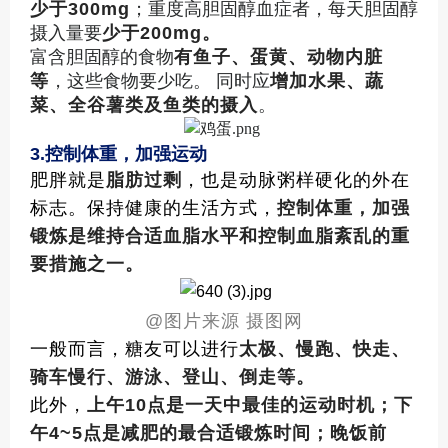
少于300mg
；重度高胆固醇血症者，每天胆固醇
摄入量要
少于200mg。
富含胆固醇的食物
有鱼子、蛋黄、动物内脏
等
，这些食物要少吃。 同时应
增加水果、蔬
菜、全谷薯类及鱼类的摄入
。
3.
控制体重，加强运动
肥胖就是
脂肪过剩
，也是动脉粥样硬化的外在
标志。保持健康的生活方式，
控制体重，加强
锻炼是维持合适血脂水平和控制血脂紊乱的重
要措施之一。
@
图片来源 摄图网
一般而言，糖友可以进行
太极、慢跑、快走、
骑车慢行、游泳、登山、倒走等。
此外，
上午10点是一天中最佳的运动时机；下
午4~5点是减肥的最合适锻炼时间；晚饭前