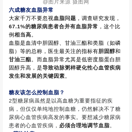
@
图片来源 摄图网
六成糖友血脂异常
大家千万不要忽视
血脂问题
，调查研究发现，
67.1%
的糖尿病患者合并有血脂异常
，这个比
例
相当高
。
血脂是血清中胆固醇、甘油三酯和类脂（如磷
脂）等的总称，医生最关注的指标有
胆固醇
和
甘油三酯
。而血脂异常尤其是低密度脂蛋白胆
固醇升高，是
导致动脉粥样硬化性心血管疾病
发生和发展的关键因素
。
糖友该怎么控制血脂？
2
型糖尿病虽然是以高血糖为重要指征的疾
病，但仅仅单纯地控制血糖，仍然解决不了糖
尿病心血管疾病高发的事实。要想减少糖尿病
患者的心血管疾病，
必须合理地调节血脂
。