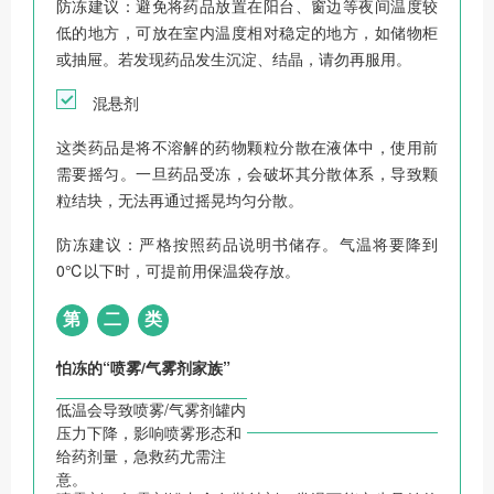
防冻建议：避免将药品放置在阳台、窗边等夜间温度较
低的地方，可放在室内温度相对稳定的地方，如储物柜
或抽屉。若发现药品发生沉淀、结晶，请勿再服用。
混悬剂
这类药品是将不溶解的药物颗粒分散在液体中，使用前
需要摇匀。一旦药品受冻，会破坏其分散体系，导致颗
粒结块，无法再通过摇晃均匀分散。
防冻建议：严格按照药品说明书储存。气温将要降到
0℃以下时，可提前用保温袋存放。
第
二
类
怕冻的“喷雾/气雾剂家族”
低温会导致喷雾/气雾剂罐内
压力下降，影响喷雾形态和
给药剂量，急救药尤需注
意。