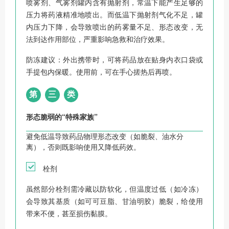
喷雾剂、气雾剂罐内含有抛射剂，常温下能产生足够的
压力将药液精准地喷出。而低温下抛射剂气化不足，罐
内压力下降，会导致喷出的药雾量不足、形态改变，无
法到达作用部位，严重影响急救和治疗效果。
防冻建议：外出携带时，可将药品放在贴身内衣口袋或
手提包内保暖。使用前，可在手心搓热后再喷。
第
三
类
形态脆弱的“特殊家族”
避免低温导致药品物理形态改变（如脆裂、油水分
离），否则既影响使用又降低药效。
栓剂
虽然部分栓剂需冷藏以防软化，但温度过低（如冷冻）
会导致其基质（如可可豆脂、甘油明胶）脆裂，给使用
带来不便，甚至损伤黏膜。