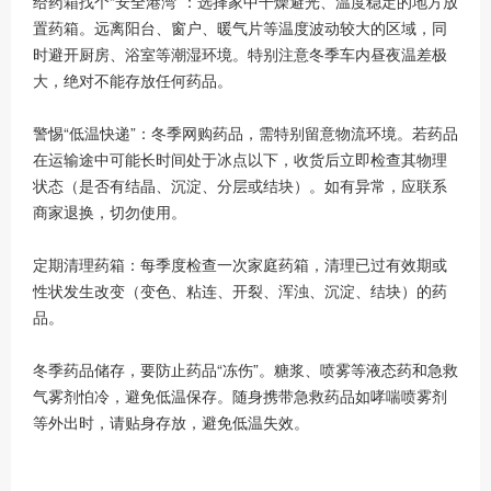
给药箱找个“安全港湾”：选择家中干燥避光、温度稳定的地方放
置药箱。远离阳台、窗户、暖气片等温度波动较大的区域，同
时避开厨房、浴室等潮湿环境。特别注意冬季车内昼夜温差极
大，绝对不能存放任何药品。
警惕“低温快递”：冬季网购药品，需特别留意物流环境。若药品
在运输途中可能长时间处于冰点以下，收货后立即检查其物理
状态（是否有结晶、沉淀、分层或结块）。如有异常，应联系
商家退换，切勿使用。
定期清理药箱：每季度检查一次家庭药箱，清理已过有效期或
性状发生改变（变色、粘连、开裂、浑浊、沉淀、结块）的药
品。
冬季药品储存，要防止药品“冻伤”。糖浆、喷雾等液态药和急救
气雾剂怕冷，避免低温保存。随身携带急救药品如哮喘喷雾剂
等外出时，请贴身存放，避免低温失效。