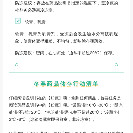
防冻建议：存放在药品说明书指定的温度下，需冷藏的
栓剂务必远离冷冻室。
软膏、乳膏
软膏、乳膏为乳膏剂，受冻后会发生油水分离破乳现
象，使膏体变得粗糙、不均匀，影响涂布和药效。
防冻建议：密闭，在阴凉处（通常不超过20℃）保存。
冬季药品储存行动清单
仔细阅读说明书在的【贮藏】项：拿到任何药品，首要任务是
阅读药品说明书中的【贮藏】项。“常温”指10℃~30℃；“阴凉
处”指不超过20℃；“凉暗处”指避光并不超过20℃；“冷藏”指
2℃~8℃（冰箱冷藏室即保鲜室，非冷冻室）。